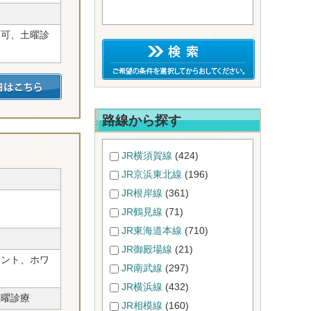
い可、土曜診
路線から探す
JR横須賀線
(424)
JR京浜東北線
(196)
JR根岸線
(361)
JR鶴見線
(71)
JR東海道本線
(710)
JR御殿場線
(21)
ラント、ホワ
JR南武線
(297)
JR横浜線
(432)
土曜診療
JR相模線
(160)