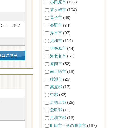
小田原市
(102)
茅ヶ崎市
(104)
逗子市
(39)
ラント、ホワ
秦野市
(74)
厚木市
(97)
大和市
(114)
伊勢原市
(44)
海老名市
(51)
座間市
(52)
南足柄市
(18)
綾瀬市
(26)
高座郡
(17)
中郡
(32)
分
足柄上郡
(26)
愛甲郡
(11)
足柄下郡
(16)
町田市・その他東京
(187)