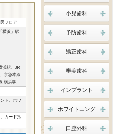
小児歯科
F市民フロア
「横浜」駅
予防歯科
矯正歯科
横浜駅、JR
審美歯科
駅、京急本線
線 横浜駅
インプラント
ラント、ホワ
ホワイトニング
師、カード払
口腔外科