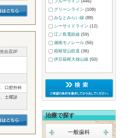
ブルーライン
(446)
グリーンライン
(108)
みなとみらい線
(88)
シーサイドライン
(12)
江ノ島電鉄線
(59)
湘南モノレール
(56)
箱根登山鉄道
(36)
光台店2F
伊豆箱根大雄山線
(50)
グ、口腔外科
い、土曜診
治療で探す
一般歯科