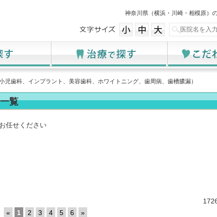
神奈川県（横浜・川崎・相模原）
科、小児歯科、インプラント、美容歯科、ホワイトニング、歯周病、歯槽膿漏）
一覧
お任せください
17
«
1
2
3
4
5
6
»