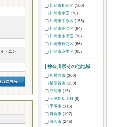
川崎市川崎区
(100)
川崎市幸区
(76)
川崎市中原区
(156)
川崎市高津区
(84)
川崎市多摩区
(76)
川崎市宮前区
(66)
ワイトニン
川崎市麻生区
(65)
神奈川県その他地域
相模原市
(300)
横須賀市
(199)
三浦市
(16)
三浦郡葉山町
(8)
平塚市
(116)
鎌倉市
(107)
藤沢市
(246)