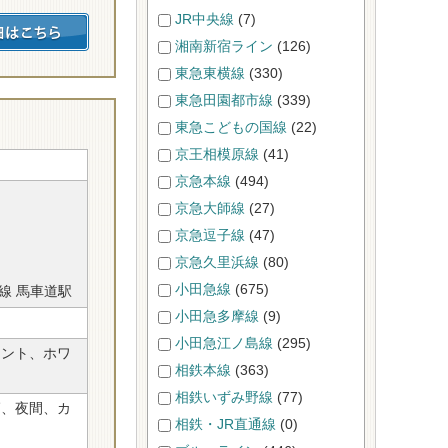
JR中央線
(7)
湘南新宿ライン
(126)
東急東横線
(330)
東急田園都市線
(339)
東急こどもの国線
(22)
京王相模原線
(41)
京急本線
(494)
京急大師線
(27)
京急逗子線
(47)
京急久里浜線
(80)
小田急線
(675)
線 馬車道駅
小田急多摩線
(9)
小田急江ノ島線
(295)
ラント、ホワ
相鉄本線
(363)
相鉄いずみ野線
(77)
師、夜間、カ
相鉄・JR直通線
(0)