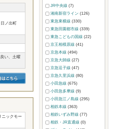
JR中央線
(7)
湘南新宿ライン
(126)
東急東横線
(330)
 日ノ出町
東急田園都市線
(339)
東急こどもの国線
(22)
京王相模原線
(41)
京急本線
(494)
地良い、土曜
京急大師線
(27)
京急逗子線
(47)
京急久里浜線
(80)
小田急線
(675)
小田急多摩線
(9)
小田急江ノ島線
(295)
相鉄本線
(363)
相鉄いずみ野線
(77)
リニックモー
相鉄・JR直通線
(0)