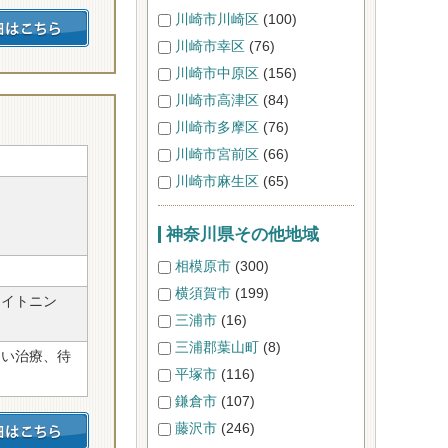
川崎市川崎区
(100)
川崎市幸区
(76)
川崎市中原区
(156)
川崎市高津区
(84)
川崎市多摩区
(76)
川崎市宮前区
(66)
川崎市麻生区
(65)
神奈川県その他地域
相模原市
(300)
横須賀市
(199)
ワイトニン
三浦市
(16)
三浦郡葉山町
(8)
ない治療、待
平塚市
(116)
鎌倉市
(107)
藤沢市
(246)