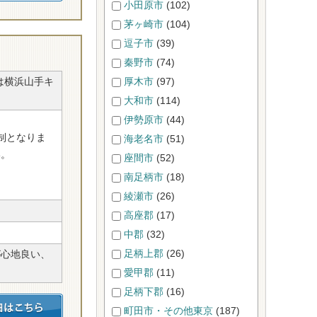
小田原市
(102)
茅ヶ崎市
(104)
逗子市
(39)
秦野市
(74)
は横浜山手キ
厚木市
(97)
大和市
(114)
伊勢原市
(44)
制となりま
海老名市
(51)
い。
座間市
(52)
南足柄市
(18)
綾瀬市
(26)
高座郡
(17)
中郡
(32)
足柄上郡
(26)
が心地良い、
愛甲郡
(11)
足柄下郡
(16)
町田市・その他東京
(187)