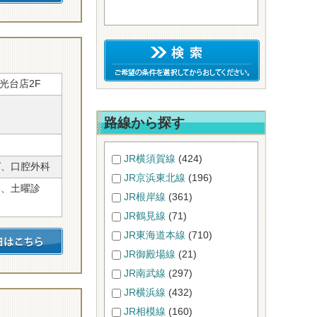
光台店2F
路線から探す
JR横須賀線
(424)
グ、口腔外科
JR京浜東北線
(196)
い、土曜診
JR根岸線
(361)
JR鶴見線
(71)
JR東海道本線
(710)
JR御殿場線
(21)
JR南武線
(297)
JR横浜線
(432)
JR相模線
(160)