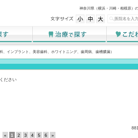
神奈川県（横浜・川崎・相模原）
児歯科、インプラント、美容歯科、ホワイトニング、歯周病、歯槽膿漏）
ください
8
«
1
2
3
4
5
6
»