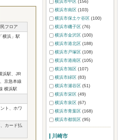
横浜市中区
(156)
横浜市南区
(103)
横浜市保土ケ谷区
(100)
F市民フロア
横浜市磯子区
(76)
横浜市金沢区
(100)
「横浜」駅
横浜市港北区
(188)
横浜市戸塚区
(108)
横浜市港南区
(105)
横浜市旭区
(107)
横浜駅、JR
横浜市緑区
(83)
駅、京急本線
横浜市瀬谷区
(51)
線 横浜駅
横浜市栄区
(49)
横浜市泉区
(67)
ラント、ホワ
横浜市青葉区
(168)
横浜市都筑区
(95)
師、カード払
川崎市