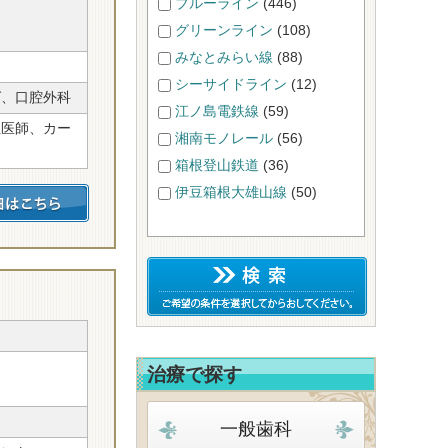
ブルーライン
(446)
グリーンライン
(108)
みなとみらい線
(88)
シーサイドライン
(12)
グ、口腔外科
江ノ島電鉄線
(59)
性医師、カー
湘南モノレール
(56)
箱根登山鉄道
(36)
伊豆箱根大雄山線
(50)
治療で探す
一般歯科