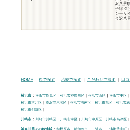
沢八景
子線 金
シーサ
金沢八
HOME
街で探す
治療で探す
こだわりで探す
口コ
横浜市
横浜市鶴見区
横浜市神奈川区
横浜市西区
横浜市中区
横浜市港北区
横浜市戸塚区
横浜市港南区
横浜市旭区
横浜市緑
横浜市都筑区
川崎市
川崎市川崎区
川崎市幸区
川崎市中原区
川崎市高津区
神奈川県その他地域
相模原市
横須賀市
三浦市
三浦郡葉山町