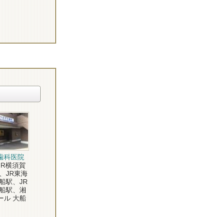
歯科医院
R横須賀
、JR東海
船駅、JR
大船駅、湘
ール 大船