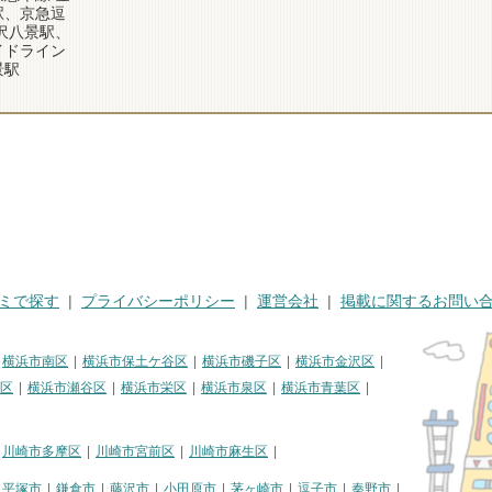
駅、京急逗
沢八景駅、
イドライン
景駅
ミで探す
プライバシーポリシー
運営会社
掲載に関するお問い
横浜市南区
横浜市保土ケ谷区
横浜市磯子区
横浜市金沢区
区
横浜市瀬谷区
横浜市栄区
横浜市泉区
横浜市青葉区
川崎市多摩区
川崎市宮前区
川崎市麻生区
平塚市
鎌倉市
藤沢市
小田原市
茅ヶ崎市
逗子市
秦野市