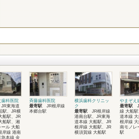
之歯科医院
斉藤歯科医院
横浜歯科クリニッ
やまぞえ
JR東海道
最寄駅
JR根岸線
ク
最寄駅
J
船駅、JR横
本郷台駅
最寄駅
JR根岸線
線 大船駅
大船駅、JR
港南台駅、JR東海
道本線 大
大船駅、湘
道本線 大船駅、JR
根岸線 
ール 大船
根岸線 大船駅、JR
南モノレ
根岸線 港南
横須賀線 大船駅
駅
急本線 金