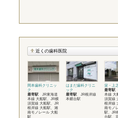
近くの歯科医院
岡本歯科クリニッ
はまだ歯科クリニ
栄・上
ク
ック
最寄駅
最寄駅
JR東海道
最寄駅
JR根岸線
本線 大
本線 大船駅、JR横
本郷台駅
須賀線 
須賀線 大船駅、JR
根岸線 
根岸線 大船駅、湘
南モノレ
南モノレール 大船
駅、JR
駅
台駅、京