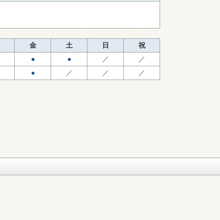
金
土
日
祝
●
●
／
／
●
／
／
／