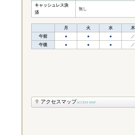
キャッシュレス決
無し
済
月
火
水
木
午前
●
●
●
／
午後
●
●
●
／
アクセスマップ
ACCESS MAP