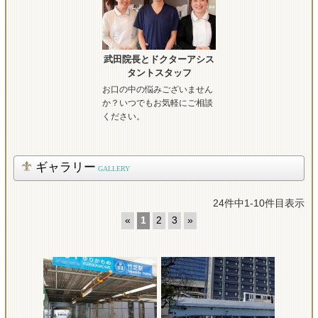
武田院長とドクターアシス
タントスタッフ
お口の中の悩みございません
か？いつでもお気軽にご相談
ください。
ギャラリー
GALLERY
24件中1-10件目表示
«
1
2
3
»