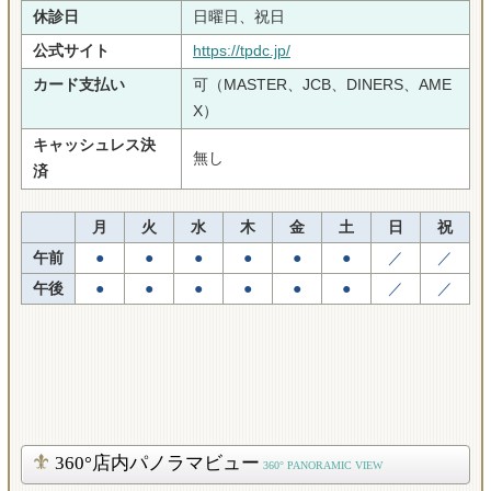
休診日
日曜日、祝日
公式サイト
https://tpdc.jp/
カード支払い
可（MASTER、JCB、DINERS、AME
X）
キャッシュレス決
無し
済
月
火
水
木
金
土
日
祝
午前
●
●
●
●
●
●
／
／
午後
●
●
●
●
●
●
／
／
360°店内パノラマビュー
360° PANORAMIC VIEW