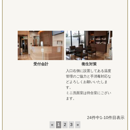
受付会計
衛生対策
入口右側に設置してある温度
管理のご協力と手消毒対応な
どよろしくお願いいたしま
す。
ミニ洗面室は待合室にござい
ます。
24件中1-10件目表示
«
1
2
3
»