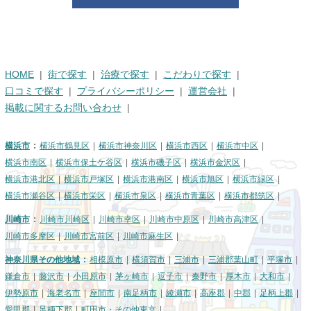
HOME
街で探す
治療で探す
こだわりで探す
口コミで探す
プライバシーポリシー
運営会社
掲載に関するお問い合わせ
横浜市
横浜市鶴見区
横浜市神奈川区
横浜市西区
横浜市中区
横浜市南区
横浜市保土ケ谷区
横浜市磯子区
横浜市金沢区
横浜市港北区
横浜市戸塚区
横浜市港南区
横浜市旭区
横浜市緑区
横浜市瀬谷区
横浜市栄区
横浜市泉区
横浜市青葉区
横浜市都筑区
川崎市
川崎市川崎区
川崎市幸区
川崎市中原区
川崎市高津区
川崎市多摩区
川崎市宮前区
川崎市麻生区
神奈川県その他地域
相模原市
横須賀市
三浦市
三浦郡葉山町
平塚市
鎌倉市
藤沢市
小田原市
茅ヶ崎市
逗子市
秦野市
厚木市
大和市
伊勢原市
海老名市
座間市
南足柄市
綾瀬市
高座郡
中郡
足柄上郡
愛甲郡
足柄下郡
町田市・その他東京