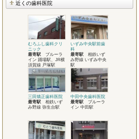
近くの歯科医院
むろふし歯科クリ
いずみ中央駅前歯
ニック
科
最寄駅
ブルーラ
最寄駅
相鉄いず
イン 踊場駅、JR横
み野線 いずみ中央
須賀線 戸塚駅
駅
三田矯正歯科医院
中田中央歯科医院
最寄駅
相鉄いず
最寄駅
ブルーラ
み野線 弥生台駅
イン 中田駅