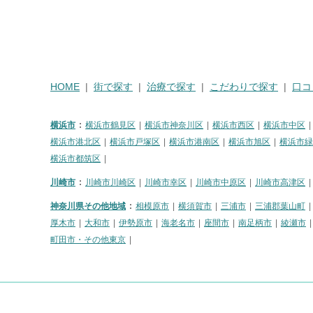
HOME
街で探す
治療で探す
こだわりで探す
口コ
横浜市
横浜市鶴見区
横浜市神奈川区
横浜市西区
横浜市中区
横浜市港北区
横浜市戸塚区
横浜市港南区
横浜市旭区
横浜市緑
横浜市都筑区
川崎市
川崎市川崎区
川崎市幸区
川崎市中原区
川崎市高津区
神奈川県その他地域
相模原市
横須賀市
三浦市
三浦郡葉山町
厚木市
大和市
伊勢原市
海老名市
座間市
南足柄市
綾瀬市
町田市・その他東京