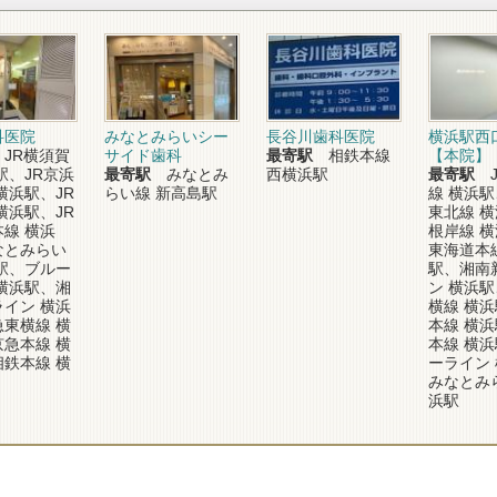
科医院
みなとみらいシー
長谷川歯科医院
横浜駅西
JR横須賀
サイド歯科
最寄駅
相鉄本線
【本院】
駅、JR京浜
最寄駅
みなとみ
西横浜駅
最寄駅
J
横浜駅、JR
らい線 新高島駅
線 横浜駅
横浜駅、JR
東北線 横
線 横浜
根岸線 横
なとみらい
東海道本
駅、ブルー
駅、湘南
横浜駅、湘
ン 横浜
イン 横浜
横線 横
東横線 横
本線 横
急本線 横
本線 横
鉄本線 横
ーライン
みなとみ
浜駅