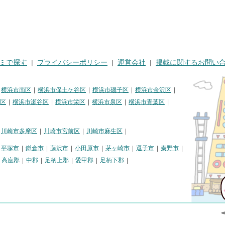
ミで探す
プライバシーポリシー
運営会社
掲載に関するお問い
横浜市南区
横浜市保土ケ谷区
横浜市磯子区
横浜市金沢区
区
横浜市瀬谷区
横浜市栄区
横浜市泉区
横浜市青葉区
川崎市多摩区
川崎市宮前区
川崎市麻生区
平塚市
鎌倉市
藤沢市
小田原市
茅ヶ崎市
逗子市
秦野市
高座郡
中郡
足柄上郡
愛甲郡
足柄下郡