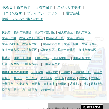
HOME
街で探す
治療で探す
こだわりで探す
口コミで探す
プライバシーポリシー
運営会社
掲載に関するお問い合わせ
横浜市
横浜市鶴見区
横浜市神奈川区
横浜市西区
横浜市中区
横浜市南区
横浜市保土ケ谷区
横浜市磯子区
横浜市金沢区
横浜市港北区
横浜市戸塚区
横浜市港南区
横浜市旭区
横浜市緑区
横浜市瀬谷区
横浜市栄区
横浜市泉区
横浜市青葉区
横浜市都筑区
川崎市
川崎市川崎区
川崎市幸区
川崎市中原区
川崎市高津区
川崎市多摩区
川崎市宮前区
川崎市麻生区
神奈川県その他地域
相模原市
横須賀市
三浦市
三浦郡葉山町
平塚市
鎌倉市
藤沢市
小田原市
茅ヶ崎市
逗子市
秦野市
厚木市
大和市
伊勢原市
海老名市
座間市
南足柄市
綾瀬市
高座郡
中郡
足柄上郡
愛甲郡
足柄下郡
町田市・その他東京