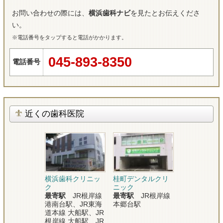
お問い合わせの際には、
横浜歯科ナビ
を見たとお伝えくださ
い。
※電話番号をタップすると電話がかかります。
045-893-8350
電話番号
近くの歯科医院
横浜歯科クリニッ
桂町デンタルクリ
ク
ニック
最寄駅
JR根岸線
最寄駅
JR根岸線
港南台駅、JR東海
本郷台駅
道本線 大船駅、JR
根岸線 大船駅、JR