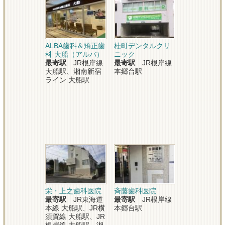
ALBA歯科＆矯正歯
桂町デンタルクリ
科 大船（アルバ）
ニック
最寄駅
JR根岸線
最寄駅
JR根岸線
大船駅、湘南新宿
本郷台駅
ライン 大船駅
栄・上之歯科医院
斉藤歯科医院
最寄駅
JR東海道
最寄駅
JR根岸線
本線 大船駅、JR横
本郷台駅
須賀線 大船駅、JR