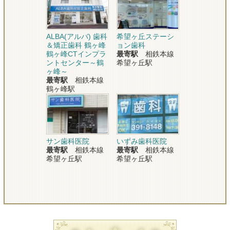
ALBA(アルバ) 歯科
希望ヶ丘ステーシ
＆矯正歯科 鶴ヶ峰
ョン歯科
鶴ヶ峰CTインプラ
最寄駅
相鉄本線
ントセンター～鶴
希望ヶ丘駅
ヶ峰～
最寄駅
相鉄本線
鶴ヶ峰駅
サン歯科医院
いずみ歯科医院
最寄駅
相鉄本線
最寄駅
相鉄本線
希望ヶ丘駅
希望ヶ丘駅