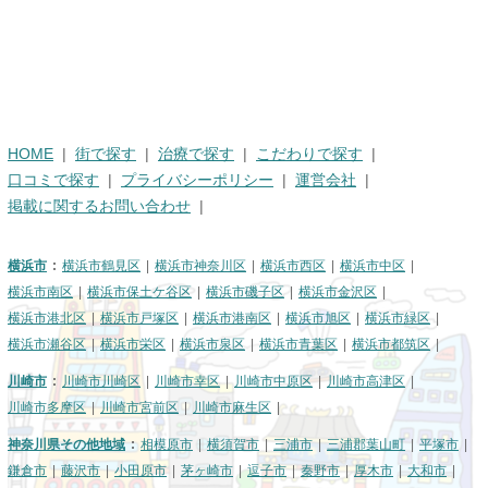
HOME
街で探す
治療で探す
こだわりで探す
口コミで探す
プライバシーポリシー
運営会社
掲載に関するお問い合わせ
横浜市
横浜市鶴見区
横浜市神奈川区
横浜市西区
横浜市中区
横浜市南区
横浜市保土ケ谷区
横浜市磯子区
横浜市金沢区
横浜市港北区
横浜市戸塚区
横浜市港南区
横浜市旭区
横浜市緑区
横浜市瀬谷区
横浜市栄区
横浜市泉区
横浜市青葉区
横浜市都筑区
川崎市
川崎市川崎区
川崎市幸区
川崎市中原区
川崎市高津区
川崎市多摩区
川崎市宮前区
川崎市麻生区
神奈川県その他地域
相模原市
横須賀市
三浦市
三浦郡葉山町
平塚市
鎌倉市
藤沢市
小田原市
茅ヶ崎市
逗子市
秦野市
厚木市
大和市