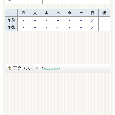
月
火
水
木
金
土
日
祝
午前
●
●
●
●
●
●
／
／
午後
●
●
●
／
●
●
／
／
アクセスマップ
ACCESS MAP