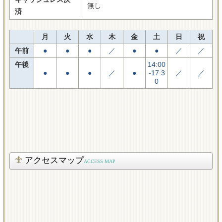
無し
済
月
火
水
木
金
土
日
祝
午前
●
●
●
／
●
●
／
／
午後
14:00
●
●
●
／
●
-17:3
／
／
0
アクセスマップ
ACCESS MAP