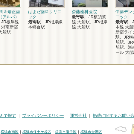
歯科＆矯正歯
はまだ歯科クリニ
斎藤歯科医院
伊藤デン
（アルバ）
ック
最寄駅
JR横須賀
ニック
JR根岸線
最寄駅
JR根岸線
線 大船駅、JR根岸
最寄駅
J
、湘南新宿
本郷台駅
線 大船駅
本線 大
大船駅
新宿ライ
駅、JR横
船駅、JR
船駅、湘
ール 大船
ミで探す
プライバシーポリシー
運営会社
掲載に関するお問い
横浜市南区
横浜市保土ケ谷区
横浜市磯子区
横浜市金沢区