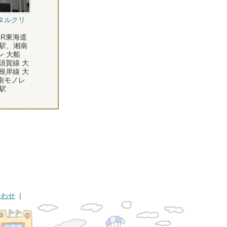
タルクリ
R東海道
船駅、湘南
ン 大船
須賀線 大
根岸線 大
南モノレ
駅
合わせ