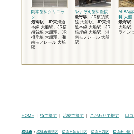
岡本歯科クリニッ
やまぞえ歯科医院
ALBA
ク
最寄駅
JR横須賀
科 大船
最寄駅
JR東海道
線 大船駅、JR東海
最寄駅
本線 大船駅、JR横
道本線 大船駅、JR
大船駅
須賀線 大船駅、JR
根岸線 大船駅、湘
ライン 
根岸線 大船駅、湘
南モノレール 大船
南モノレール 大船
駅
駅
HOME
街で探す
治療で探す
こだわりで探す
口コ
横浜市
横浜市鶴見区
横浜市神奈川区
横浜市西区
横浜市中区