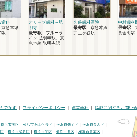
ろ歯科
オリーブ歯科～弘
久保歯科医院
中村歯科
京急本線
明寺～
最寄駅
京急本線
最寄駅
京
谷駅
最寄駅
ブルーラ
井土ヶ谷駅
黄金町駅
イン 弘明寺駅、京
急本線 弘明寺駅
ミで探す
プライバシーポリシー
運営会社
掲載に関するお問い
横浜市南区
横浜市保土ケ谷区
横浜市磯子区
横浜市金沢区
区
横浜市瀬谷区
横浜市栄区
横浜市泉区
横浜市青葉区