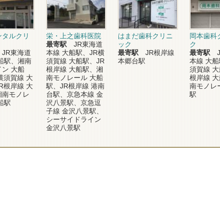
ンタルクリ
栄・上之歯科医院
はまだ歯科クリニ
岡本歯科
最寄駅
JR東海道
ック
ク
JR東海道
本線 大船駅、JR横
最寄駅
JR根岸線
最寄駅
J
船駅、湘南
須賀線 大船駅、JR
本郷台駅
本線 大船
ン 大船
根岸線 大船駅、湘
須賀線 大
横須賀線 大
南モノレール 大船
根岸線 
R根岸線 大
駅、JR根岸線 港南
南モノレ
湘南モノレ
台駅、京急本線 金
駅
船駅
沢八景駅、京急逗
子線 金沢八景駅、
シーサイドライン
金沢八景駅