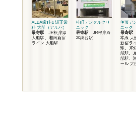
ALBA歯科＆矯正歯
桂町デンタルクリ
伊藤デ
科 大船（アルバ）
ニック
ニック
最寄駅
JR根岸線
最寄駅
JR根岸線
最寄駅
大船駅、湘南新宿
本郷台駅
本線 大
ライン 大船駅
新宿ライ
駅、JR
船駅、J
船駅、
ール 大