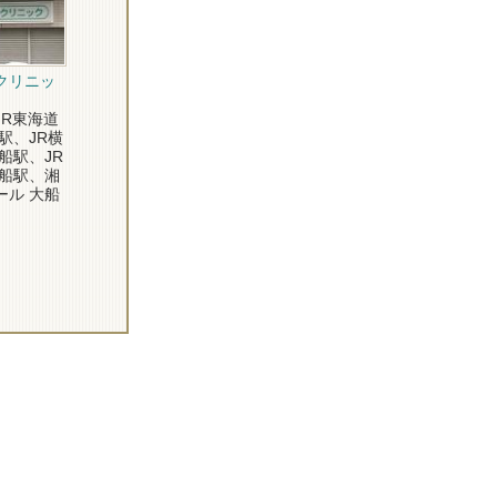
クリニッ
R東海道
駅、JR横
船駅、JR
大船駅、湘
ール 大船