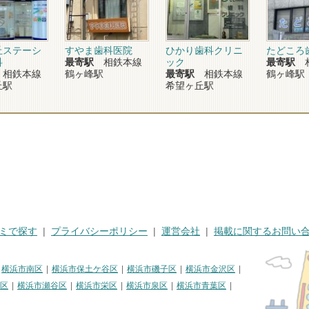
丘ステーシ
すやま歯科医院
ひかり歯科クリニ
たどころ
科
最寄駅
相鉄本線
ック
最寄駅
相
相鉄本線
鶴ヶ峰駅
最寄駅
相鉄本線
鶴ヶ峰駅
丘駅
希望ヶ丘駅
ミで探す
プライバシーポリシー
運営会社
掲載に関するお問い
横浜市南区
横浜市保土ケ谷区
横浜市磯子区
横浜市金沢区
区
横浜市瀬谷区
横浜市栄区
横浜市泉区
横浜市青葉区