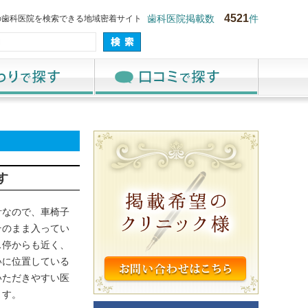
4521
の歯科医院を検索できる地域密着サイト
歯科医院掲載数
件
す
計なので、車椅子
そのまま入ってい
ス停からも近く、
いに位置している
いただきやすい医
ます。