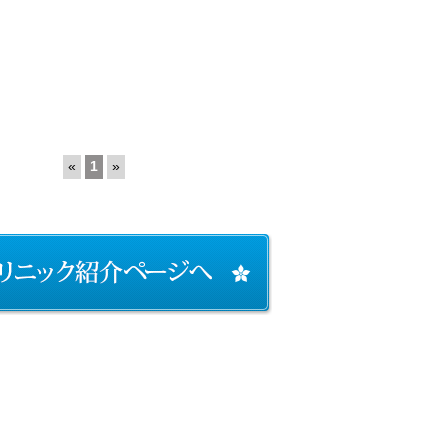
«
1
»