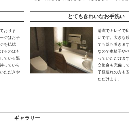
とてもきれいなお手洗い
ておりま
清潔でキレイで
ージはお子
いです。大きな
ジを払拭
ても落ち着きま
けるのはも
なので車椅子や
している際
っていただけま
待っていら
交換台も完備し
いただきや
子様連れの方も
ただけます。
ギャラリー