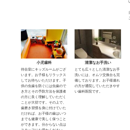
小児歯科
清潔なお手洗い
待合室にキッズルームがござ
とても広々とした清潔なお手
います。お子様もリラックス
洗いには、オムツ交換台も完
してお待ちいただけます。子
備しております。お子様連れ
供の虫歯を防ぐには虫歯ので
の方が通院していただきやす
き方とその予防方法を保護者
い歯科医院です。
の方に良く理解していただく
ことが大切です。その上で、
歯磨き習慣を身に付けていた
だければ、お子様の歯はいつ
までも健康で美しく保つこと
ができます。分からない点は