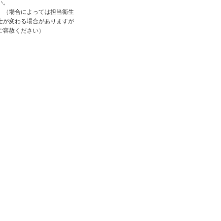
い。
（場合によっては担当衛生
士が変わる場合がありますが
ご容赦ください）