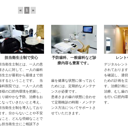
«
1
»
担当衛生士制で安心
予防歯科、一般歯科など診
レント
療内容も豊富です。
担当衛生士制とは、一人の患
デジタルレント
者さんに対して、一人の歯科
されております
衛生士が最初から最後まで担
を確認し、適切
当するということです。 当
歯を健康な状態に保っておく
ための計画を立
歯科医院では、一人一人の患
ためには、定期的なメンテナ
す。治療計画に
者様の口腔内環境を把握し、
ンスが必要です。
治療、むし歯の
より細やかな予防、治療をお
患者さまの歯の状態に合わせ
を行い口腔内環
こなっていきたいとと考え、
て定期検診の時期・メンテナ
す。
担当衛生士制を導入しており
ンス方法についてサポートさ
ます。分からないことや不安
せていただきます。
なこと、どんな些細なことで
も担当衛生士にご相談下さ