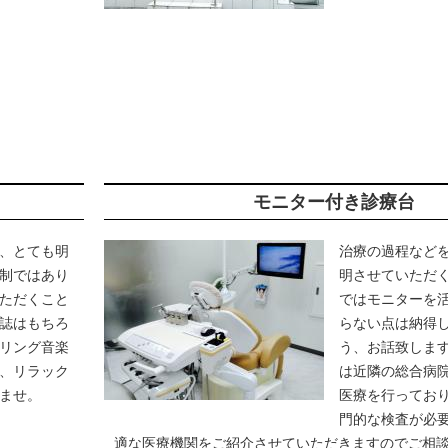
モニター付き診療台
、とても明
治療の過程など
制ではあり
明させていただ
ただくこと
ではモニターを
誌はもちろ
らない点は納得
リング音楽
う、お話致しま
、リラック
は近隣の総合病
ませ。
医療を行っており
門的な検査が必
適な医療機関をご紹介させていただきますのでご相